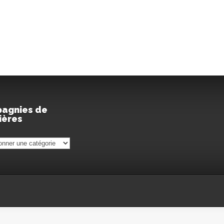
agnies de
ières
gnies
res