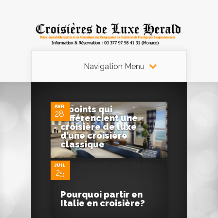
Navigation Menu
0
AVR
4 points qui
28
différencient une
croisière de luxe
0
d’une croisière
classique
JUIL
25
Pourquoi partir en
Italie en croisière?